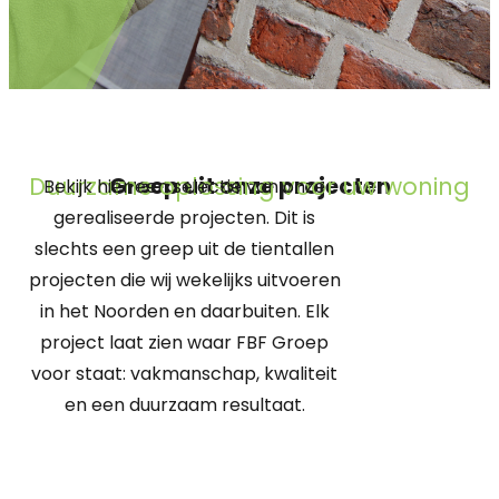
Duurzame oplossing voor uw woning
Greep uit onze projecten
Bekijk hier een selectie van onze
gerealiseerde projecten. Dit is
slechts een greep uit de tientallen
projecten die wij wekelijks uitvoeren
in het Noorden en daarbuiten. Elk
project laat zien waar FBF Groep
voor staat: vakmanschap, kwaliteit
en een duurzaam resultaat.