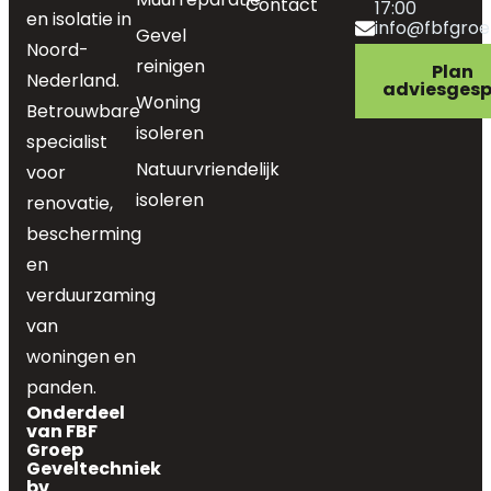
Contact
17:00
en isolatie in
info@fbfgroe
Gevel
Noord-
reinigen
Plan
Nederland.
adviesgesp
Woning
Betrouwbare
isoleren
specialist
Natuurvriendelijk
voor
isoleren
renovatie,
bescherming
en
verduurzaming
van
woningen en
panden.
Onderdeel
van FBF
Groep
Geveltechniek
bv