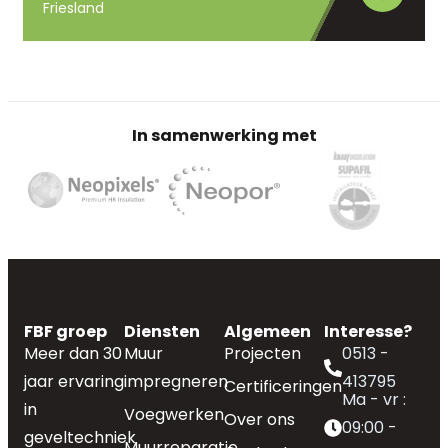
Friesland
In samenwerking met
FBF groep
Diensten
Algemeen
Interesse?
Meer dan 30
Muur
Projecten
0513 -
jaar ervaring
impregneren
413795
Certificeringen
Ma - vr :
in
Voegwerken
Over ons
09:00 -
geveltechniek
Muurreparatie