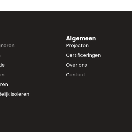
Algemeen
gneren
Projecten
n
Certificeringen
ie
Over ons
en
Contact
eren
elijk isoleren