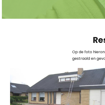
Re
Op de foto hierond
gestraald en gev