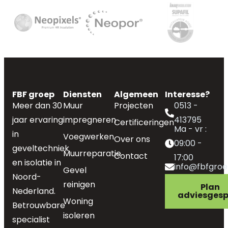
FBF groep
Diensten
Algemeen
Interesse?
Meer dan 30
Muur
Projecten
0513 -
jaar ervaring
impregneren
413795
Certificeringen
Ma - vr :
in
Voegwerken
Over ons
09:00 -
geveltechniek
Muurreparatie
Contact
17:00
en isolatie in
info@fbfgroe
Gevel
Noord-
reinigen
Plan
Nederland.
adviesgesp
Woning
Betrouwbare
isoleren
specialist