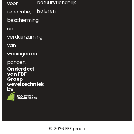
Natuurvriendelijk
voor
isoleren
renovatie,
bescherming
en
verduurzaming
van
woningen en
panden.
Onderdeel
van FBF
Groep
Geveltechniek
bv
© 2026 FBF groep