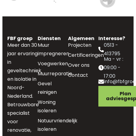
FBF groep
Diensten
Algemeen
Interesse?
Meer dan 30
Muur
Projecten
0513 -
jaar ervaring
impregneren
413795
Certificeringen
Ma - vr :
in
Voegwerken
Over ons
09:00 -
geveltechniek
Muurreparatie
Contact
17:00
en isolatie in
info@fbfgroe
Gevel
Noord-
reinigen
Plan
Nederland.
adviesgesp
Woning
Betrouwbare
isoleren
specialist
Natuurvriendelijk
voor
isoleren
renovatie,