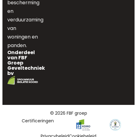
bescherming
en
verduurzaming
van
woningen en
panden.
Onderdeel
van FBF
Groep
Geveltechniek
bv
© 2026 FBF groep
Certificeringen
Privacybeleid
Cookiebeleid